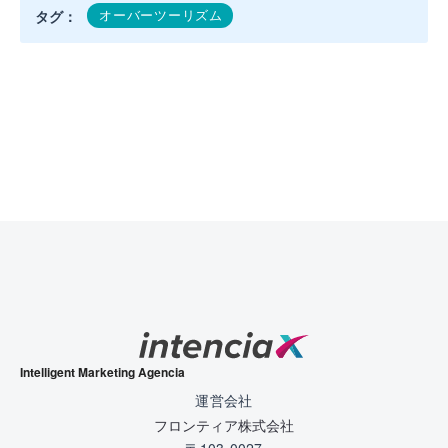
オーバーツーリズム
タグ：
AIはビジネスで禁止すべきか？使っ
オー
ていい人、触らせてはいけない人
ぱい
コンサルティング
/
2026年3月24日
コンサ
Intelligent Marketing Agencia
運営会社
フロンティア株式会社