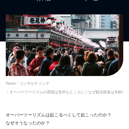
You are here:
Home
コンサルティング
オーバーツーリズムの原因は意外なところに｜なぜ観光政策は失敗し
オーバーツーリズムは起こるべくして起こったのか？
なぜそうなったのか？