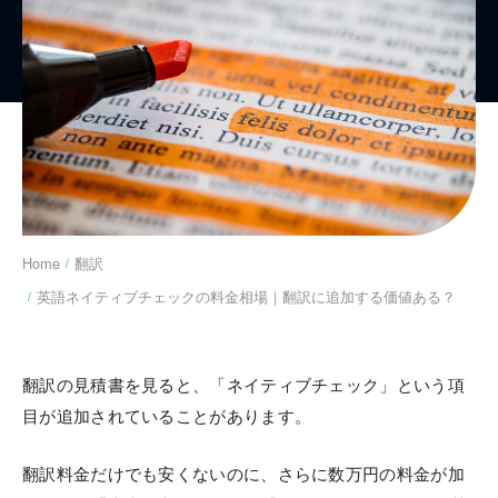
You are here:
Home
翻訳
英語ネイティブチェックの料金相場｜翻訳に追加する価値ある？
翻訳の見積書を見ると、「ネイティブチェック」という項
目が追加されていることがあります。
翻訳料金だけでも安くないのに、さらに数万円の料金が加