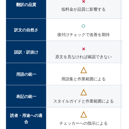
×
翻訳の品質
低料金が品質に影響する
○
訳文の自然さ
後付けチェックで改善を期待
×
誤訳・訳抜け
原文を見なければ確認できない
△
用語の統一
用語集と作業範囲による
△
表記の統一
スタイルガイドと作業範囲による
△
読者・用途への適
合
チェッカーへの指示による