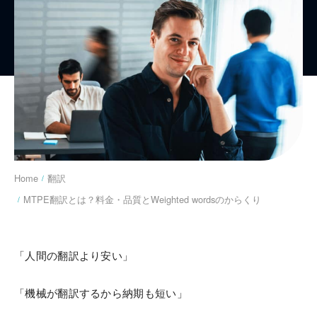
You are here:
Home
翻訳
MTPE翻訳とは？料金・品質とWeighted wordsのからくり
「人間の翻訳より安い」
「機械が翻訳するから納期も短い」