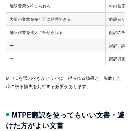
翻訳費用を抑えられる
社内修正を
大量の文章を短期間に処理できる
経験者が担
翻訳作業を他人に任せられる
翻訳のチェ
ー
誤訳、訳抜
ー
翻訳資産の
MTPEを選ぶべきかどうかは、得られる効果と、失敗した
時に被る損失を判断する必要があります。
MTPE翻訳を使ってもいい文書・避
けた方がよい文書